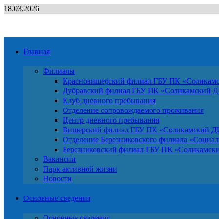
Перейти
18.03.2026
к
содержимому
Главная
Филиалы
Красновишерский филиал ГБУ ПК «Солика
Дубравский филиал ГБУ ПК «Соликамский 
Клуб дневного пребывания
Отделение сопровождаемого проживания
Центр дневного пребывания
Вишерский филиал ГБУ ПК «Соликамский 
Отделение Березниковского филиала «Соци
Березниковский филиал ГБУ ПК «Соликамс
Вакансии
Парк активной жизни
Новости
Основные сведения
Основные сведения