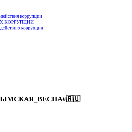
одействия коррупции
АХ КОРРУПЦИИ
одействию коррупции
РЫМСКАЯ_ВЕСНА#🇷🇺