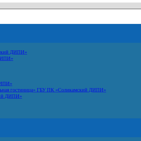
мский ДИПИ»
ДИПИ»
ДИПИ»
альная гостиница» ГБУ ПК «Соликамский ДИПИ»
кий ДИПИ»