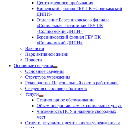
Центр дневного пребывания
Вишерский филиал ГБУ ПК «Соликамский
ДИПИ»
Отделение Березниковского филиала
«Социальная гостиница» ГБУ ПК
«Соликамский ДИПИ»
Березниковский филиал ГБУ ПК
«Соликамский ДИПИ»
Вакансии
Парк активной жизни
Новости
Основные сведения
Показать
Основные сведения
подменю
Структура учреждения
Руководство. Персональный состав работников
Сведения о составе работников
Услуги
Показать
Стационарное обслуживание
подменю
Объем предоставляемых социальных услуг
Численность ПСУ и наличие свободных
мест
Отчет о результатах деятельности учреждения за