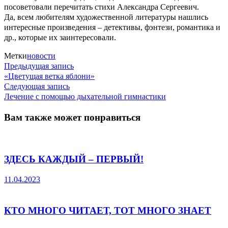
посоветовали перечитать стихи Александра Сергеевич.
Да, всем любителям художественной литературы нашлись
интересные произведения – детективы, фэнтези, романтика и
др., которые их заинтересовали.
Метки
новости
Предыдущая
Навигация
Предыдущая запись
запись:
«Цветущая ветка яблони»
по
Следующая
Следующая запись
запись:
Лечение с помощью дыхательной гимнастики
записям
Вам также может понравиться
ЗДЕСЬ КАЖДЫЙ – ПЕРВЫЙ!
11.04.2023
КТО МНОГО ЧИТАЕТ, ТОТ МНОГО ЗНАЕТ