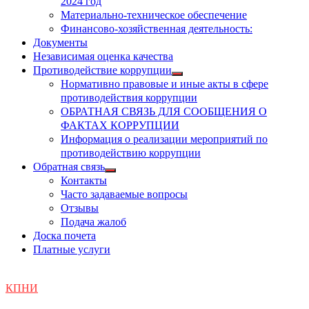
2024 год
Материально-техническое обеспечение
Финансово-хозяйственная деятельность:
Документы
Независимая оценка качества
Противодействие коррупции
Показать
Нормативно правовые и иные акты в сфере
подменю
противодействия коррупции
ОБРАТНАЯ СВЯЗЬ ДЛЯ СООБЩЕНИЯ О
ФАКТАХ КОРРУПЦИИ
Информация о реализации мероприятий по
противодействию коррупции
Обратная связь
Показать
Контакты
подменю
Часто задаваемые вопросы
Отзывы
Подача жалоб
Доска почета
Платные услуги
КПНИ