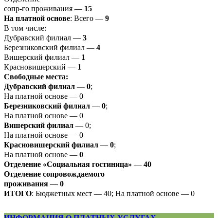
сопр-го проживания —
15
На платной основе
: Всего —
9
В том числе:
Дубравский филиал —
3
Березниковский филиал —
4
Вишерский филиал —
1
Красновишерский —
1
Свободные места:
Дубравский филиал
—
0
;
На платной основе — 0
Березниковский филиал
—
0
;
На платной основе — 0
Вишерский филиал
— 0;
На платной основе — 0
Красновишерский филиал
—
0
;
На платной основе —
0
Отделение «Социальная гостиница»
—
40
Отделение
сопровождаемого
проживания
—
0
ИТОГО
: Бюджетных мест — 40; На платной основе — 0
ИНФОРМАЦИЯ О ПЛАТНЫХ УСЛУГАХ