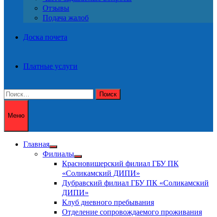
Отзывы
Подача жалоб
Доска почета
Платные услуги
Найти:
Меню
Главная
Показать
Филиалы
подменю
Показать
Красновишерский филиал ГБУ ПК
подменю
«Соликамский ДИПИ»
Дубравский филиал ГБУ ПК «Соликамский
ДИПИ»
Клуб дневного пребывания
Отделение сопровождаемого проживания