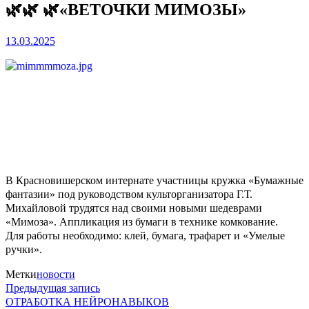
🌿🌿 🌿«ВЕТОЧКИ МИМОЗЫ»
13.03.2025
В Красновишерском интернате участницы кружка «Бумажные
фантазии» под руководством культорганизатора Г.Т.
Михайловой трудятся над своими новыми шедеврами
«Мимоза». Аппликация из бумаги в технике комкование.
Для работы необходимо: клей, бумага, трафарет и «Умелые
ручки».
Метки
новости
Предыдущая
Навигация
Предыдущая запись
запись:
ОТРАБОТКА НЕЙРОНАВЫКОВ