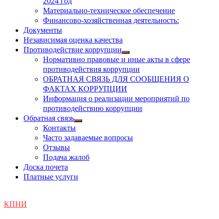
2024 год
Материально-техническое обеспечение
Финансово-хозяйственная деятельность:
Документы
Независимая оценка качества
Противодействие коррупции
Показать
Нормативно правовые и иные акты в сфере
подменю
противодействия коррупции
ОБРАТНАЯ СВЯЗЬ ДЛЯ СООБЩЕНИЯ О
ФАКТАХ КОРРУПЦИИ
Информация о реализации мероприятий по
противодействию коррупции
Обратная связь
Показать
Контакты
подменю
Часто задаваемые вопросы
Отзывы
Подача жалоб
Доска почета
Платные услуги
КПНИ