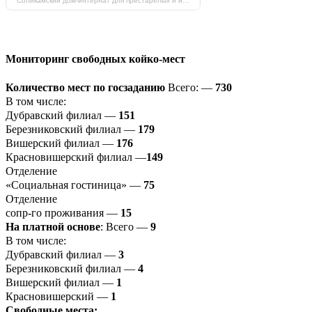
Соликамский дом-интернат для престарелых и инвалидов на карте Соликамска — Яндекс Карты
Мониторинг свободных койко-мест
Количество мест по госзаданию
Всего: —
730
В том числе:
Дубравский филиал —
151
Березниковский филиал —
179
Вишерский филиал —
176
Красновишерский филиал —
149
Отделение
«Социальная гостиница» —
75
Отделение
сопр-го проживания —
15
На платной основе
: Всего —
9
В том числе:
Дубравский филиал —
3
Березниковский филиал —
4
Вишерский филиал —
1
Красновишерский —
1
Свободные места: