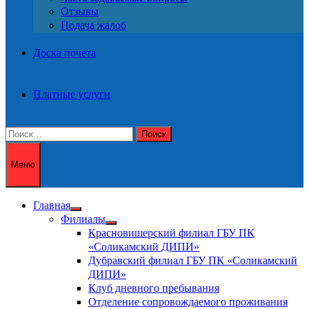
Отзывы
Подача жалоб
Доска почета
Платные услуги
Найти:
Меню
Главная
Показать
Филиалы
подменю
Показать
Красновишерский филиал ГБУ ПК
подменю
«Соликамский ДИПИ»
Дубравский филиал ГБУ ПК «Соликамский
ДИПИ»
Клуб дневного пребывания
Отделение сопровождаемого проживания