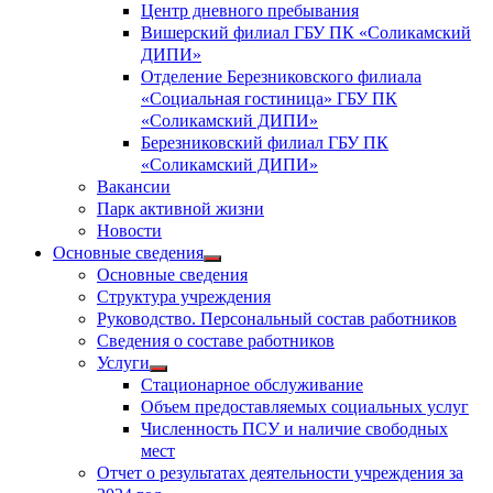
Центр дневного пребывания
Вишерский филиал ГБУ ПК «Соликамский
ДИПИ»
Отделение Березниковского филиала
«Социальная гостиница» ГБУ ПК
«Соликамский ДИПИ»
Березниковский филиал ГБУ ПК
«Соликамский ДИПИ»
Вакансии
Парк активной жизни
Новости
Основные сведения
Показать
Основные сведения
подменю
Структура учреждения
Руководство. Персональный состав работников
Сведения о составе работников
Услуги
Показать
Стационарное обслуживание
подменю
Объем предоставляемых социальных услуг
Численность ПСУ и наличие свободных
мест
Отчет о результатах деятельности учреждения за