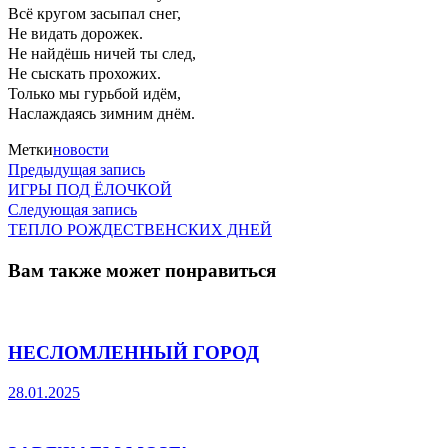
Всё кругом засыпал снег,
Не видать дорожек.
Не найдёшь ничей ты след,
Не сыскать прохожих.
Только мы гурьбой идём,
Наслаждаясь зимним днём.
Метки
новости
Предыдущая
Навигация
Предыдущая запись
запись:
ИГРЫ ПОД ЁЛОЧКОЙ
по
Следующая
Следующая запись
запись:
ТЕПЛО РОЖДЕСТВЕНСКИХ ДНЕЙ
записям
Вам также может понравиться
НЕСЛОМЛЕННЫЙ ГОРОД
28.01.2025