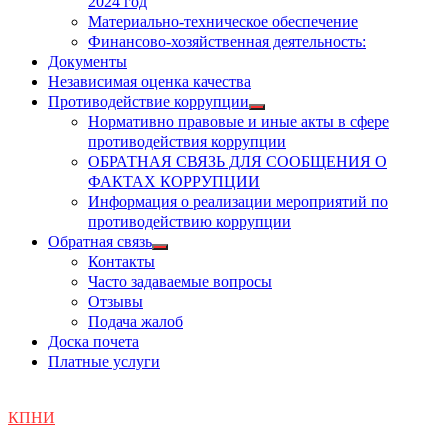
2024 год
Материально-техническое обеспечение
Финансово-хозяйственная деятельность:
Документы
Независимая оценка качества
Противодействие коррупции
Показать
Нормативно правовые и иные акты в сфере
подменю
противодействия коррупции
ОБРАТНАЯ СВЯЗЬ ДЛЯ СООБЩЕНИЯ О
ФАКТАХ КОРРУПЦИИ
Информация о реализации мероприятий по
противодействию коррупции
Обратная связь
Показать
Контакты
подменю
Часто задаваемые вопросы
Отзывы
Подача жалоб
Доска почета
Платные услуги
КПНИ