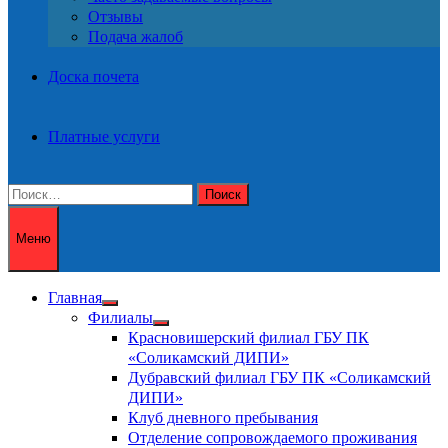
Отзывы
Подача жалоб
Доска почета
Платные услуги
Найти:
Меню
Главная
Показать
Филиалы
подменю
Показать
Красновишерский филиал ГБУ ПК
подменю
«Соликамский ДИПИ»
Дубравский филиал ГБУ ПК «Соликамский
ДИПИ»
Клуб дневного пребывания
Отделение сопровождаемого проживания