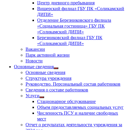
Центр дневного пребывания
Вишерский филиал ГБУ ПК «Соликамский
ДИПИ»
Отделение Березниковского филиала
«Социальная гостиница» ГБУ ПК
«Соликамский ДИПИ»
Березниковский филиал ГБУ ПК
«Соликамский ДИПИ»
Вакансии
Парк активной жизни
Новости
Основные сведения
Показать
Основные сведения
подменю
Структура учреждения
Руководство. Персональный состав работников
Сведения о составе работников
Услуги
Показать
Стационарное обслуживание
подменю
Объем предоставляемых социальных услуг
Численность ПСУ и наличие свободных
мест
Отчет о результатах деятельности учреждения за