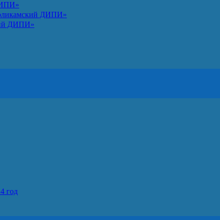
ДИПИ»
Соликамский ДИПИ»
кий ДИПИ»
4 год