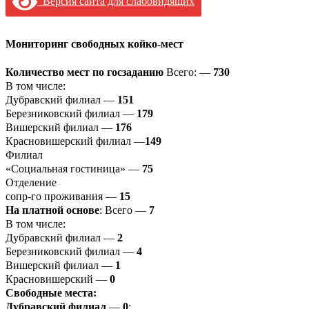
Версия сайта для слабовидящих
Мониторинг свободных койко-мест
Количество мест по госзаданию
Всего: —
730
В том числе:
Дубравский филиал —
151
Березниковский филиал —
179
Вишерский филиал —
176
Красновишерский филиал —
149
Филиал
«Социальная гостиница» —
75
Отделение
сопр-го проживания —
15
На платной основе
: Всего —
7
В том числе:
Дубравский филиал —
2
Березниковский филиал —
4
Вишерский филиал —
1
Красновишерский —
0
Свободные места:
Дубравский филиал
—
0
;