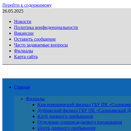
Перейти к содержимому
26.05.2025
Новости
Политика конфиденциальности
Вакансии
Оставить сообщение
Часто задаваемые вопросы
Филиалы
Карта сайта
Главная
Филиалы
Красновишерский филиал ГБУ ПК «Солика
Дубравский филиал ГБУ ПК «Соликамский 
Клуб дневного пребывания
Отделение сопровождаемого проживания
Центр дневного пребывания