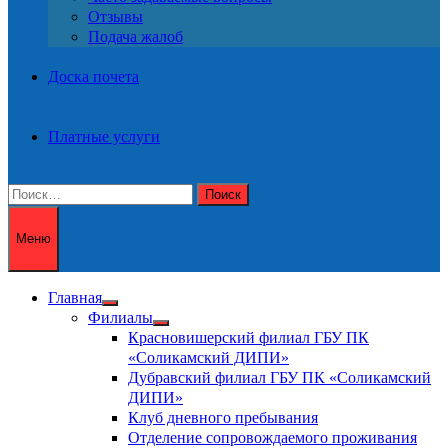
Отзывы
Подача жалоб
Доска почета
Платные услуги
Найти:
Меню
Главная
Показать
Филиалы
подменю
Показать
Красновишерский филиал ГБУ ПК
подменю
«Соликамский ДИПИ»
Дубравский филиал ГБУ ПК «Соликамский
ДИПИ»
Клуб дневного пребывания
Отделение сопровождаемого проживания