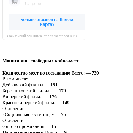
Соликамский дом-интернат для престарелых и инвалидов на карте Соликамска — Яндекс Карты
Мониторинг свободных койко-мест
Количество мест по госзаданию
Всего: —
730
В том числе:
Дубравский филиал —
151
Березниковский филиал —
179
Вишерский филиал —
176
Красновишерский филиал —
149
Отделение
«Социальная гостиница» —
75
Отделение
сопр-го проживания —
15
На платной основе
: Всего —
9