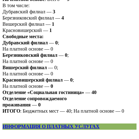
В том числе:
Дубравский филиал —
3
Березниковский филиал —
4
Вишерский филиал —
1
Красновишерский —
1
Свободные места:
Дубравский филиал
—
0
;
На платной основе — 0
Березниковский филиал
—
0
;
На платной основе — 0
Вишерский филиал
— 0;
На платной основе — 0
Красновишерский филиал
—
0
;
На платной основе —
0
Отделение «Социальная гостиница»
—
40
Отделение
сопровождаемого
проживания
—
0
ИТОГО
: Бюджетных мест — 40; На платной основе — 0
ИНФОРМАЦИЯ О ПЛАТНЫХ УСЛУГАХ