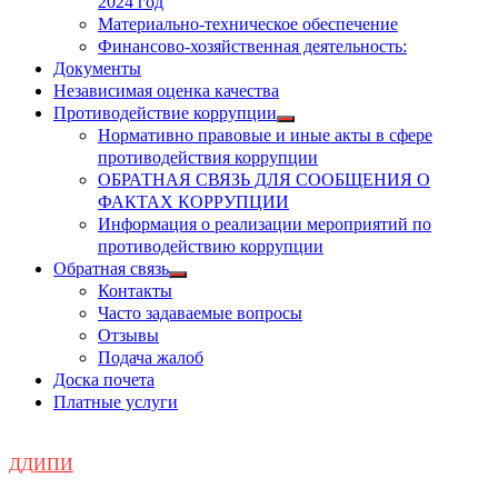
2024 год
Материально-техническое обеспечение
Финансово-хозяйственная деятельность:
Документы
Независимая оценка качества
Противодействие коррупции
Показать
Нормативно правовые и иные акты в сфере
подменю
противодействия коррупции
ОБРАТНАЯ СВЯЗЬ ДЛЯ СООБЩЕНИЯ О
ФАКТАХ КОРРУПЦИИ
Информация о реализации мероприятий по
противодействию коррупции
Обратная связь
Показать
Контакты
подменю
Часто задаваемые вопросы
Отзывы
Подача жалоб
Доска почета
Платные услуги
ДДИПИ