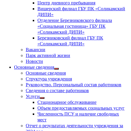
Центр дневного пребывания
Вишерский филиал ГБУ ПК «Соликамский
ДИПИ»
Отделение Березниковского филиала
«Социальная гостиница» ГБУ ПК
«Соликамский ДИПИ»
Березниковский филиал ГБУ ПК
«Соликамский ДИПИ»
Вакансии
Парк активной жизни
Новости
Основные сведения
Показать
Основные сведения
подменю
Структура учреждения
Руководство. Персональный состав работников
Сведения о составе работников
Услуги
Показать
Стационарное обслуживание
подменю
Объем предоставляемых социальных услуг
Численность ПСУ и наличие свободных
мест
Отчет о результатах деятельности учреждения за