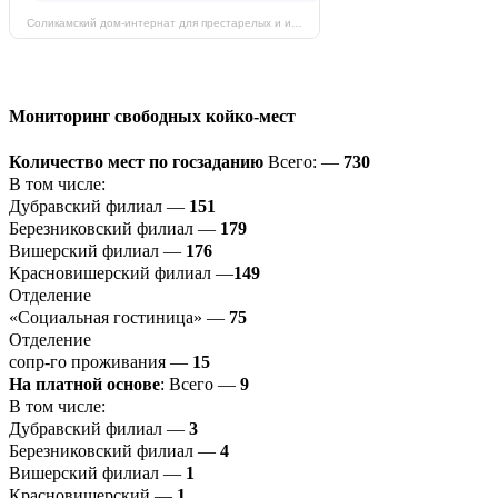
Соликамский дом-интернат для престарелых и инвалидов на карте Соликамска — Яндекс Карты
Мониторинг свободных койко-мест
Количество мест по госзаданию
Всего: —
730
В том числе:
Дубравский филиал —
151
Березниковский филиал —
179
Вишерский филиал —
176
Красновишерский филиал —
149
Отделение
«Социальная гостиница» —
75
Отделение
сопр-го проживания —
15
На платной основе
: Всего —
9
В том числе:
Дубравский филиал —
3
Березниковский филиал —
4
Вишерский филиал —
1
Красновишерский —
1