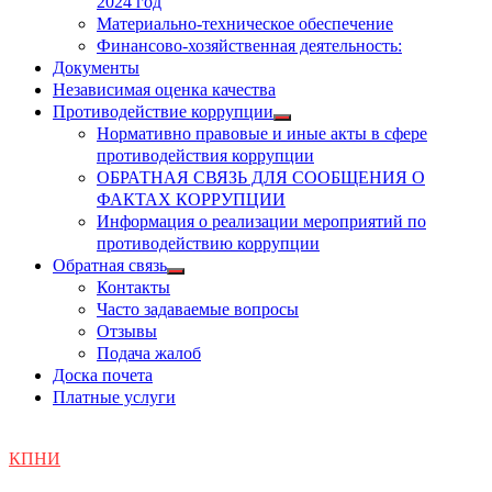
2024 год
Материально-техническое обеспечение
Финансово-хозяйственная деятельность:
Документы
Независимая оценка качества
Противодействие коррупции
Показать
Нормативно правовые и иные акты в сфере
подменю
противодействия коррупции
ОБРАТНАЯ СВЯЗЬ ДЛЯ СООБЩЕНИЯ О
ФАКТАХ КОРРУПЦИИ
Информация о реализации мероприятий по
противодействию коррупции
Обратная связь
Показать
Контакты
подменю
Часто задаваемые вопросы
Отзывы
Подача жалоб
Доска почета
Платные услуги
КПНИ