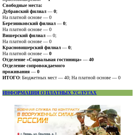
Свободные места:
Дубравский филиал
—
0
;
На платной основе — 0
Березниковский филиал
—
0
;
На платной основе — 0
Вишерский филиал
— 0;
На платной основе — 0
Красновишерский филиал
—
0
;
На платной основе —
0
Отделение «Социальная гостиница»
—
40
Отделение
сопровождаемого
проживания
—
0
ИТОГО
: Бюджетных мест — 40; На платной основе — 0
ИНФОРМАЦИЯ О ПЛАТНЫХ УСЛУГАХ