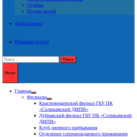
Отзывы
Подача жалоб
Доска почета
Платные услуги
Найти:
Меню
Главная
Показать
Филиалы
подменю
Показать
Красновишерский филиал ГБУ ПК
подменю
«Соликамский ДИПИ»
Дубравский филиал ГБУ ПК «Соликамский
ДИПИ»
Клуб дневного пребывания
Отделение сопровождаемого проживания