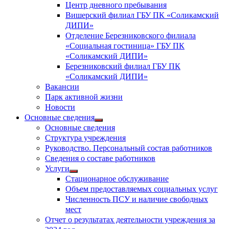
Центр дневного пребывания
Вишерский филиал ГБУ ПК «Соликамский
ДИПИ»
Отделение Березниковского филиала
«Социальная гостиница» ГБУ ПК
«Соликамский ДИПИ»
Березниковский филиал ГБУ ПК
«Соликамский ДИПИ»
Вакансии
Парк активной жизни
Новости
Основные сведения
Показать
Основные сведения
подменю
Структура учреждения
Руководство. Персональный состав работников
Сведения о составе работников
Услуги
Показать
Стационарное обслуживание
подменю
Объем предоставляемых социальных услуг
Численность ПСУ и наличие свободных
мест
Отчет о результатах деятельности учреждения за