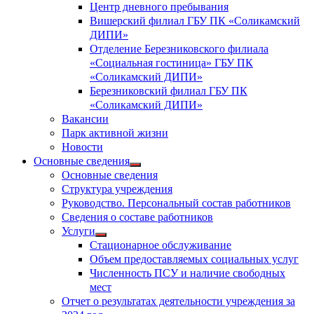
Центр дневного пребывания
Вишерский филиал ГБУ ПК «Соликамский
ДИПИ»
Отделение Березниковского филиала
«Социальная гостиница» ГБУ ПК
«Соликамский ДИПИ»
Березниковский филиал ГБУ ПК
«Соликамский ДИПИ»
Вакансии
Парк активной жизни
Новости
Основные сведения
Показать
Основные сведения
подменю
Структура учреждения
Руководство. Персональный состав работников
Сведения о составе работников
Услуги
Показать
Стационарное обслуживание
подменю
Объем предоставляемых социальных услуг
Численность ПСУ и наличие свободных
мест
Отчет о результатах деятельности учреждения за