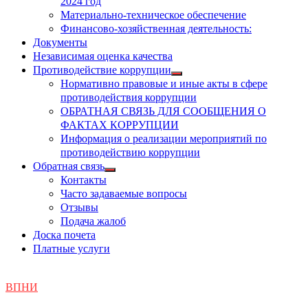
2024 год
Материально-техническое обеспечение
Финансово-хозяйственная деятельность:
Документы
Независимая оценка качества
Противодействие коррупции
Показать
Нормативно правовые и иные акты в сфере
подменю
противодействия коррупции
ОБРАТНАЯ СВЯЗЬ ДЛЯ СООБЩЕНИЯ О
ФАКТАХ КОРРУПЦИИ
Информация о реализации мероприятий по
противодействию коррупции
Обратная связь
Показать
Контакты
подменю
Часто задаваемые вопросы
Отзывы
Подача жалоб
Доска почета
Платные услуги
ВПНИ