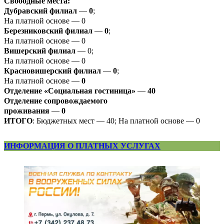
Свободные места:
Дубравский филиал
—
0
;
На платной основе — 0
Березниковский филиал
—
0
;
На платной основе — 0
Вишерский филиал
— 0;
На платной основе — 0
Красновишерский филиал
—
0
;
На платной основе —
0
Отделение «Социальная гостиница»
—
40
Отделение
сопровождаемого
проживания
—
0
ИТОГО
: Бюджетных мест — 40; На платной основе — 0
ИНФОРМАЦИЯ О ПЛАТНЫХ УСЛУГАХ