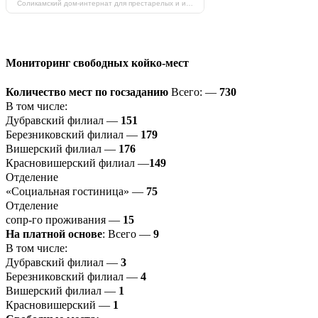
Соликамский дом-интернат для престарелых и инвалидов на карте Соликамска — Яндекс Карты
Мониторинг свободных койко-мест
Количество мест по госзаданию
Всего: —
730
В том числе:
Дубравский филиал —
151
Березниковский филиал —
179
Вишерский филиал —
176
Красновишерский филиал —
149
Отделение
«Социальная гостиница» —
75
Отделение
сопр-го проживания —
15
На платной основе
: Всего —
9
В том числе:
Дубравский филиал —
3
Березниковский филиал —
4
Вишерский филиал —
1
Красновишерский —
1