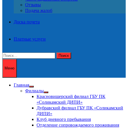
Отзывы
Подача жалоб
Доска почета
Платные услуги
Найти:
Меню
Главная
Показать
Филиалы
подменю
Показать
Красновишерский филиал ГБУ ПК
подменю
«Соликамский ДИПИ»
Дубравский филиал ГБУ ПК «Соликамский
ДИПИ»
Клуб дневного пребывания
Отделение сопровождаемого проживания