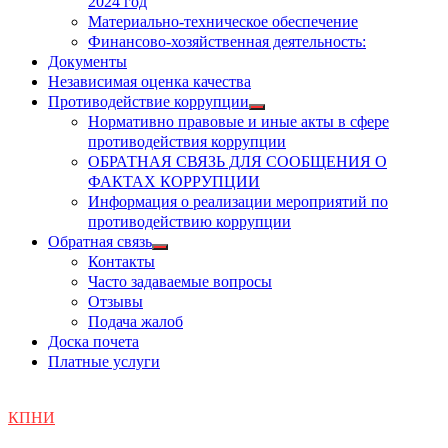
2024 год
Материально-техническое обеспечение
Финансово-хозяйственная деятельность:
Документы
Независимая оценка качества
Противодействие коррупции
Показать
Нормативно правовые и иные акты в сфере
подменю
противодействия коррупции
ОБРАТНАЯ СВЯЗЬ ДЛЯ СООБЩЕНИЯ О
ФАКТАХ КОРРУПЦИИ
Информация о реализации мероприятий по
противодействию коррупции
Обратная связь
Показать
Контакты
подменю
Часто задаваемые вопросы
Отзывы
Подача жалоб
Доска почета
Платные услуги
КПНИ