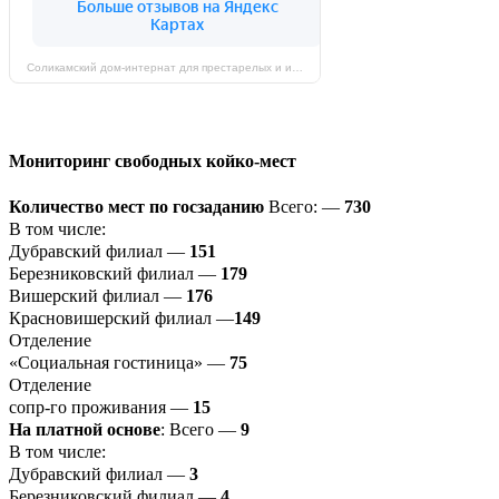
Соликамский дом-интернат для престарелых и инвалидов на карте Соликамска — Яндекс Карты
Мониторинг свободных койко-мест
Количество мест по госзаданию
Всего: —
730
В том числе:
Дубравский филиал —
151
Березниковский филиал —
179
Вишерский филиал —
176
Красновишерский филиал —
149
Отделение
«Социальная гостиница» —
75
Отделение
сопр-го проживания —
15
На платной основе
: Всего —
9
В том числе:
Дубравский филиал —
3
Березниковский филиал —
4