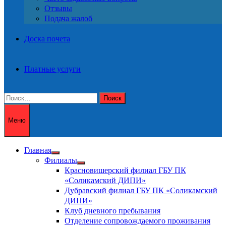
Отзывы
Подача жалоб
Доска почета
Платные услуги
Найти:
Меню
Главная
Показать
Филиалы
подменю
Показать
Красновишерский филиал ГБУ ПК
подменю
«Соликамский ДИПИ»
Дубравский филиал ГБУ ПК «Соликамский
ДИПИ»
Клуб дневного пребывания
Отделение сопровождаемого проживания