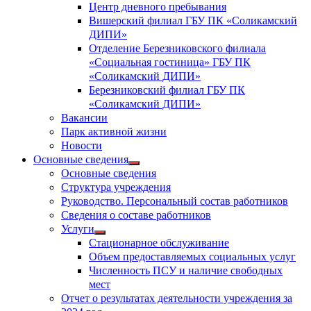
Центр дневного пребывания
Вишерский филиал ГБУ ПК «Соликамский
ДИПИ»
Отделение Березниковского филиала
«Социальная гостиница» ГБУ ПК
«Соликамский ДИПИ»
Березниковский филиал ГБУ ПК
«Соликамский ДИПИ»
Вакансии
Парк активной жизни
Новости
Основные сведения
Показать
Основные сведения
подменю
Структура учреждения
Руководство. Персональный состав работников
Сведения о составе работников
Услуги
Показать
Стационарное обслуживание
подменю
Объем предоставляемых социальных услуг
Численность ПСУ и наличие свободных
мест
Отчет о результатах деятельности учреждения за