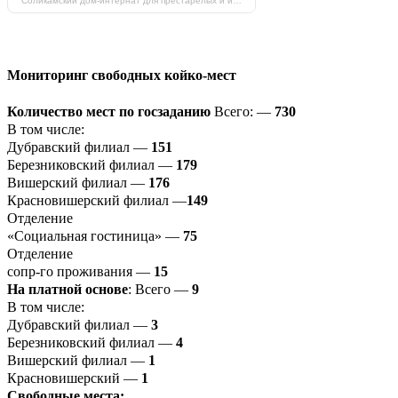
Соликамский дом-интернат для престарелых и инвалидов на карте Соликамска — Яндекс Карты
Мониторинг свободных койко-мест
Количество мест по госзаданию
Всего: —
730
В том числе:
Дубравский филиал —
151
Березниковский филиал —
179
Вишерский филиал —
176
Красновишерский филиал —
149
Отделение
«Социальная гостиница» —
75
Отделение
сопр-го проживания —
15
На платной основе
: Всего —
9
В том числе:
Дубравский филиал —
3
Березниковский филиал —
4
Вишерский филиал —
1
Красновишерский —
1
Свободные места: