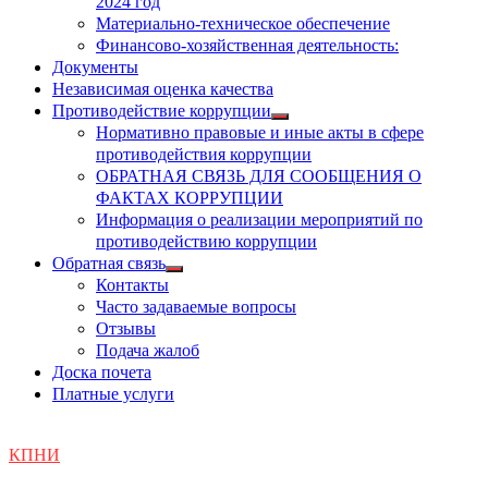
2024 год
Материально-техническое обеспечение
Финансово-хозяйственная деятельность:
Документы
Независимая оценка качества
Противодействие коррупции
Показать
Нормативно правовые и иные акты в сфере
подменю
противодействия коррупции
ОБРАТНАЯ СВЯЗЬ ДЛЯ СООБЩЕНИЯ О
ФАКТАХ КОРРУПЦИИ
Информация о реализации мероприятий по
противодействию коррупции
Обратная связь
Показать
Контакты
подменю
Часто задаваемые вопросы
Отзывы
Подача жалоб
Доска почета
Платные услуги
КПНИ