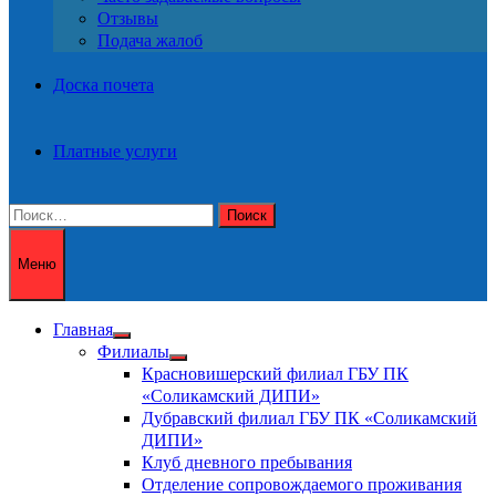
Отзывы
Подача жалоб
Доска почета
Платные услуги
Найти:
Меню
Главная
Показать
Филиалы
подменю
Показать
Красновишерский филиал ГБУ ПК
подменю
«Соликамский ДИПИ»
Дубравский филиал ГБУ ПК «Соликамский
ДИПИ»
Клуб дневного пребывания
Отделение сопровождаемого проживания