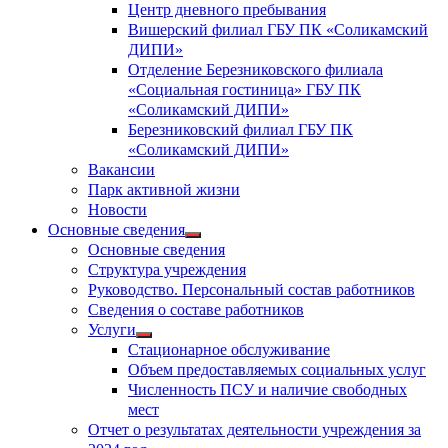
Центр дневного пребывания
Вишерский филиал ГБУ ПК «Соликамский
ДИПИ»
Отделение Березниковского филиала
«Социальная гостиница» ГБУ ПК
«Соликамский ДИПИ»
Березниковский филиал ГБУ ПК
«Соликамский ДИПИ»
Вакансии
Парк активной жизни
Новости
Основные сведения
Показать
Основные сведения
подменю
Структура учреждения
Руководство. Персональный состав работников
Сведения о составе работников
Услуги
Показать
Стационарное обслуживание
подменю
Объем предоставляемых социальных услуг
Численность ПСУ и наличие свободных
мест
Отчет о результатах деятельности учреждения за